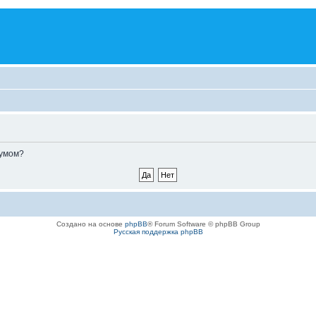
румом?
Создано на основе
phpBB
® Forum Software © phpBB Group
Русская поддержка phpBB